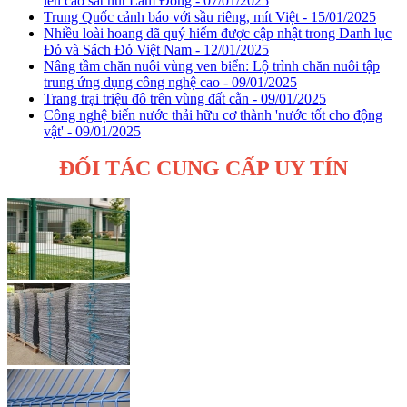
lên cao sát nút Lâm Đồng - 07/01/2025
Trung Quốc cảnh báo với sầu riêng, mít Việt - 15/01/2025
Nhiều loài hoang dã quý hiếm được cập nhật trong Danh lục
Đỏ và Sách Đỏ Việt Nam - 12/01/2025
Nâng tầm chăn nuôi vùng ven biển: Lộ trình chăn nuôi tập
trung ứng dụng công nghệ cao - 09/01/2025
Trang trại triệu đô trên vùng đất cằn - 09/01/2025
Công nghệ biến nước thải hữu cơ thành 'nước tốt cho động
vật' - 09/01/2025
ĐỐI TÁC CUNG CẤP UY TÍN