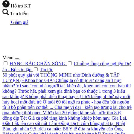
Hỗ trợ KT
Tìm kiếm
Giảm giá
Menu
HÀNG RÀO CHẤN SÓNG
Chuồng lồng công nghiệp
Dự
án - Bộ sưu tập
Tin tức
50 phút quý giá với THÔNG MINH nhờ Dinh dưỡng & TẬP
LUYỆN (+Khoa học GIẢ)
Chúng ta có thực sự đang ăn Thực
phẩm?
Vì sao "con nhà người ta" khéo ăn, khéo nói còn con bạn thì
không? Trước hết, phải xem gia đình bạn có thuộc 1 trong 3 kiểu
sau không?
Không phải điện thoại hay sự lười biếng, 4 thứ này mới
hủy hoại một đứa trẻ
Ở tuổi 60 tôi ngộ ra phúc - họa đều bắt nguồn
từ 3 bộ phận trên cơ thể: ...
Cha mẹ vĩ đại - kiến tạo tương lai cho trẻ
qua những thói quen
Vườn lan 20 giống khoe sắc, ước thu 8 tỷ
đồng dịp Tết
Giá cà phê tăng kinh khủng khiếp hôm nay, Gia Lai,
Đắk Lắk lên cao sát nút Lâm Đồng
Dịch cúm bùng phát tại Nhật
Bản, ghi nhận 9,5 triệu ca mắc: Bộ Y tế đưa ra khuyến cáo
Ông