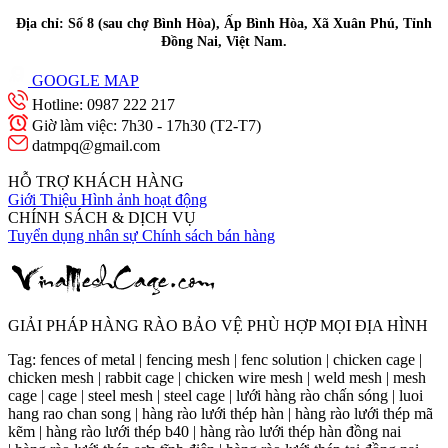
Địa chỉ: Số 8 (sau chợ Bình Hòa), Ấp Bình Hòa, Xã Xuân Phú, Tỉnh
Đồng Nai, Việt Nam.
GOOGLE MAP
Hotline: 0987 222 217
Giờ làm việc: 7h30 - 17h30 (T2-T7)
datmpq@gmail.com
HỖ TRỢ KHÁCH HÀNG
Giới Thiệu
Hình ảnh hoạt động
CHÍNH SÁCH & DỊCH VỤ
Tuyển dụng nhân sự
Chính sách bán hàng
GIẢI PHÁP HÀNG RÀO BẢO VỆ PHÙ HỢP MỌI ĐỊA HÌNH
Tag: fences of metal | fencing mesh | fenc solution | chicken cage |
chicken mesh | rabbit cage | chicken wire mesh | weld mesh | mesh
cage | cage | steel mesh | steel cage | lưới hàng rào chấn sóng | luoi
hang rao chan song | hàng rào lưới thép hàn | hàng rào lưới thép mã
kẽm | hàng rào lưới thép b40 | hàng rào lưới thép hàn đồng nai