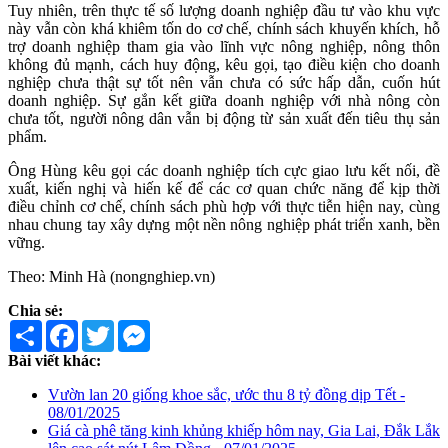
Tuy nhiên, trên thực tế số lượng doanh nghiệp đầu tư vào khu vực
này vẫn còn khá khiêm tốn do cơ chế, chính sách khuyến khích, hỗ
trợ doanh nghiệp tham gia vào lĩnh vực nông nghiệp, nông thôn
không đủ mạnh, cách huy động, kêu gọi, tạo điều kiện cho doanh
nghiệp chưa thật sự tốt nên vẫn chưa có sức hấp dẫn, cuốn hút
doanh nghiệp. Sự gắn kết giữa doanh nghiệp với nhà nông còn
chưa tốt, người nông dân vẫn bị động từ sản xuất đến tiêu thụ sản
phẩm.
Ông Hùng kêu gọi các doanh nghiệp tích cực giao lưu kết nối, đề
xuất, kiến nghị và hiến kế để các cơ quan chức năng để kịp thời
điều chỉnh cơ chế, chính sách phù hợp với thực tiễn hiện nay, cùng
nhau chung tay xây dựng một nền nông nghiệp phát triển xanh, bền
vững.
Theo: Minh Hà (nongnghiep.vn)
Chia sẻ:
Share
Facebook
Twitter
Messenger
Bài viết khác:
Vườn lan 20 giống khoe sắc, ước thu 8 tỷ đồng dịp Tết -
08/01/2025
Giá cà phê tăng kinh khủng khiếp hôm nay, Gia Lai, Đắk Lắk