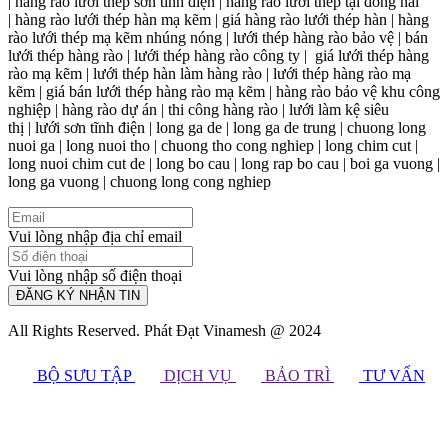
| hàng rào lưới thép sơn tĩnh điện | hàng rào lưới thép tại đồng nai
| hàng rào lưới thép hàn mạ kẽm | giá hàng rào lưới thép hàn | hàng
rào lưới thép mạ kẽm nhúng nóng | lưới thép hàng rào bảo vệ | bán
lưới thép hàng rào | lưới thép hàng rào công ty | giá lưới thép hàng
rào mạ kẽm | lưới thép hàn làm hàng rào | lưới thép hàng rào mạ
kẽm | giá bán lưới thép hàng rào mạ kẽm | hàng rào bảo vệ khu công
nghiệp | hàng rào dự án | thi công hàng rào | lưới làm kệ siêu
thị | lưới sơn tĩnh điện | long ga de | long ga de trung | chuong long
nuoi ga | long nuoi tho | chuong tho cong nghiep | long chim cut |
long nuoi chim cut de | long bo cau | long rap bo cau | boi ga vuong |
long ga vuong | chuong long cong nghiep
Vui lòng nhập địa chỉ email
Vui lòng nhập số điện thoại
ĐĂNG KÝ NHẬN TIN
All Rights Reserved. Phát Đạt Vinamesh @ 2024
BỘ SƯU TẬP
DỊCH VỤ
BẢO TRÌ
TƯ VẤN