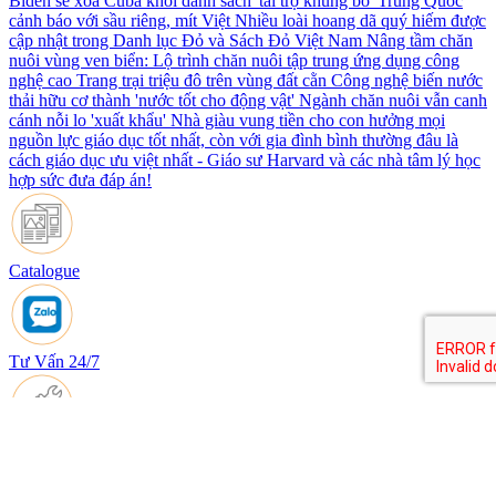
Biden sẽ xóa Cuba khỏi danh sách 'tài trợ khủng bố'
Trung Quốc
cảnh báo với sầu riêng, mít Việt
Nhiều loài hoang dã quý hiếm được
cập nhật trong Danh lục Đỏ và Sách Đỏ Việt Nam
Nâng tầm chăn
nuôi vùng ven biển: Lộ trình chăn nuôi tập trung ứng dụng công
nghệ cao
Trang trại triệu đô trên vùng đất cằn
Công nghệ biến nước
thải hữu cơ thành 'nước tốt cho động vật'
Ngành chăn nuôi vẫn canh
cánh nỗi lo 'xuất khẩu'
Nhà giàu vung tiền cho con hưởng mọi
nguồn lực giáo dục tốt nhất, còn với gia đình bình thường đâu là
cách giáo dục ưu việt nhất - Giáo sư Harvard và các nhà tâm lý học
hợp sức đưa đáp án!
Catalogue
Tư Vấn 24/7
Bảo hành Bảo Trì