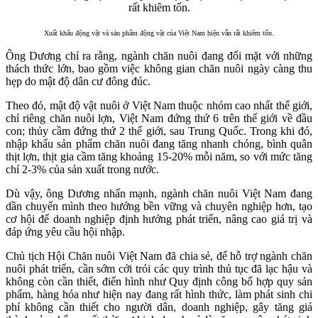
Xuất khẩu động vật và sản phẩm động vật của Việt Nam hiện vẫn rất khiêm tốn.
Ông Dương chỉ ra rằng, ngành chăn nuôi đang đối mặt với những
thách thức lớn, bao gồm việc không gian chăn nuôi ngày càng thu
hẹp do mật độ dân cư đông đúc.
Theo đó, mật độ vật nuôi ở Việt Nam thuộc nhóm cao nhất thế giới,
chỉ riêng chăn nuôi lợn, Việt Nam đứng thứ 6 trên thế giới về đầu
con; thủy cầm đứng thứ 2 thế giới, sau Trung Quốc. Trong khi đó,
nhập khẩu sản phẩm chăn nuôi đang tăng nhanh chóng, bình quân
thịt lợn, thịt gia cầm tăng khoảng 15-20% mỗi năm, so với mức tăng
chỉ 2-3% của sản xuất trong nước.
Dù vậy, ông Dương nhấn mạnh, ngành chăn nuôi Việt Nam đang
dần chuyển mình theo hướng bền vững và chuyên nghiệp hơn, tạo
cơ hội để doanh nghiệp định hướng phát triển, nâng cao giá trị và
đáp ứng yêu cầu hội nhập.
Chủ tịch Hội Chăn nuôi Việt Nam đã chia sẻ, để hỗ trợ ngành chăn
nuôi phát triển, cần sớm cởi trói các quy trình thủ tục đã lạc hậu và
không còn cần thiết, điển hình như Quy định công bố hợp quy sản
phẩm, hàng hóa như hiện nay đang rất hình thức, làm phát sinh chi
phí không cần thiết cho người dân, doanh nghiệp, gây tăng giá