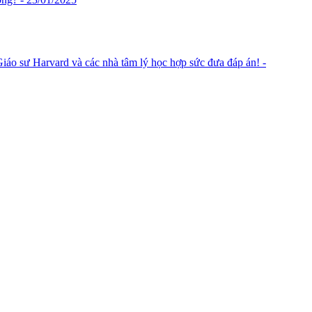
 Giáo sư Harvard và các nhà tâm lý học hợp sức đưa đáp án! -