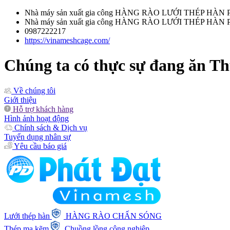
Nhà máy sản xuất gia công HÀNG RÀO LƯỚI THÉP HÀN Phát 
Nhà máy sản xuất gia công HÀNG RÀO LƯỚI THÉP HÀN Phát 
0987222217
https://vinameshcage.com/
Chúng ta có thực sự đang ăn T
Về chúng tôi
Giới thiệu
Hỗ trợ khách hàng
Hình ảnh hoạt động
Chính sách & Dịch vụ
Tuyển dụng nhân sự
Yêu cầu báo giá
Lưới thép hàn
HÀNG RÀO CHẤN SÓNG
Thép mạ kẽm
Chuồng lồng công nghiệp