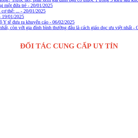
ại một đứa trẻ - 20/01/2025
cơ thể: ... - 20/01/2025
 - 19/01/2025
ộ Y tế đưa ra khuyến cáo - 06/02/2025
hất, còn với gia đình bình thường đâu là cách giáo dục ưu việt nhất -
ĐỐI TÁC CUNG CẤP UY TÍN