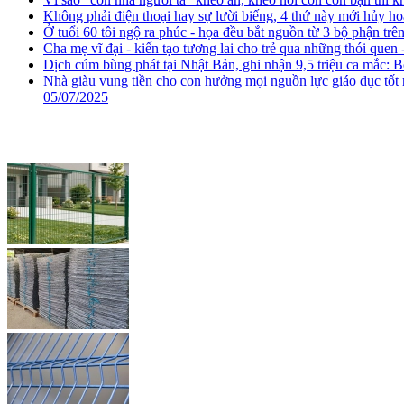
Không phải điện thoại hay sự lười biếng, 4 thứ này mới hủy ho
Ở tuổi 60 tôi ngộ ra phúc - họa đều bắt nguồn từ 3 bộ phận trên 
Cha mẹ vĩ đại - kiến tạo tương lai cho trẻ qua những thói quen
Dịch cúm bùng phát tại Nhật Bản, ghi nhận 9,5 triệu ca mắc: B
Nhà giàu vung tiền cho con hưởng mọi nguồn lực giáo dục tốt n
05/07/2025