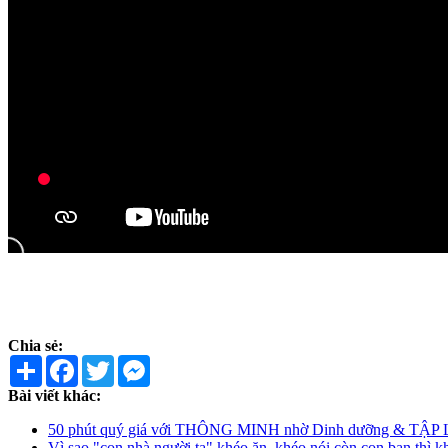
Chia sẻ:
Share
Facebook
Twitter
Messenger
Bài viết khác:
50 phút quý giá với THÔNG MINH nhờ Dinh dưỡng & TẬP 
Vì sao "con nhà người ta" khéo ăn, khéo nói còn con bạn thì k