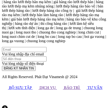
| hàng rào lưới thép hàn mạ kẽm | giá hàng rào lưới thép hàn | hàng
rào lưới thép mạ kẽm nhúng nóng | lưới thép hàng rào bảo vệ | bán
lưới thép hàng rào | lưới thép hàng rào công ty | giá lưới thép hàng
rào mạ kẽm | lưới thép hàn làm hàng rào | lưới thép hàng rào mạ
kẽm | giá bán lưới thép hàng rào mạ kẽm | hàng rào bảo vệ khu công
nghiệp | hàng rào dự án | thi công hàng rào | lưới làm kệ siêu
thị | lưới sơn tĩnh điện | long ga de | long ga de trung | chuong long
nuoi ga | long nuoi tho | chuong tho cong nghiep | long chim cut |
long nuoi chim cut de | long bo cau | long rap bo cau | boi ga vuong |
long ga vuong | chuong long cong nghiep
Vui lòng nhập địa chỉ email
Vui lòng nhập số điện thoại
ĐĂNG KÝ NHẬN TIN
All Rights Reserved. Phát Đạt Vinamesh @ 2024
BỘ SƯU TẬP
DỊCH VỤ
BẢO TRÌ
TƯ VẤN